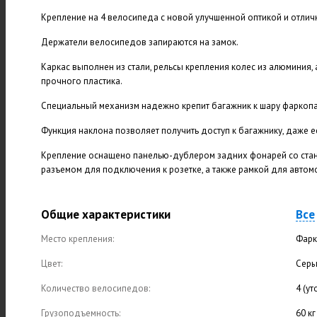
Крепление на 4 велосипеда с новой улучшенной оптикой и отли
Держатели велосипедов запираются на замок.
Каркас выполнен из стали, рельсы крепления колес из алюминия, 
прочного пластика.
Специальный механизм надежно крепит багажник к шару фаркопа
Функция наклона позволяет получить доступ к багажнику, даже 
Крепление оснащено панелью-дублером задних фонарей со стан
разъемом для подключения к розетке, а также рамкой для автом
Общие характеристики
Все
Место крепления:
Фарк
Цвет:
Сер
Количество велосипедов:
4 (у
Грузоподъемность:
60 кг