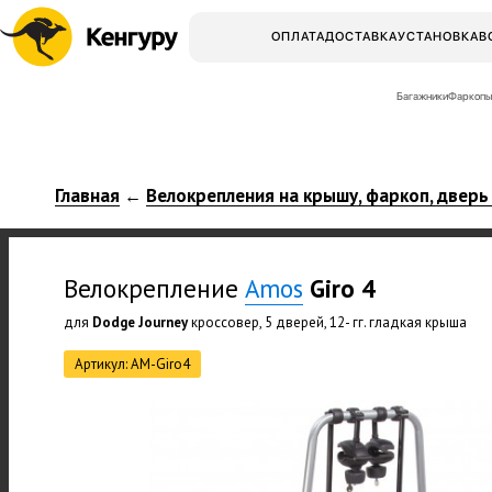
ОПЛАТА
ДОСТАВКА
УСТАНОВКА
В
Багажники
Фаркопы
Главная
Велокрепления на крышу, фаркоп, дверь
←
Велокрепление
Amos
Giro 4
для
Dodge Journey
кроссовер, 5 дверей, 12- гг. гладкая крыша
Артикул: АМ-Giro4