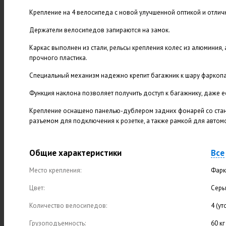
Крепление на 4 велосипеда с новой улучшенной оптикой и отли
Держатели велосипедов запираются на замок.
Каркас выполнен из стали, рельсы крепления колес из алюминия, 
прочного пластика.
Специальный механизм надежно крепит багажник к шару фаркопа
Функция наклона позволяет получить доступ к багажнику, даже 
Крепление оснащено панелью-дублером задних фонарей со стан
разъемом для подключения к розетке, а также рамкой для автом
Общие характеристики
Все
Место крепления:
Фарк
Цвет:
Сер
Количество велосипедов:
4 (у
Грузоподъемность:
60 кг