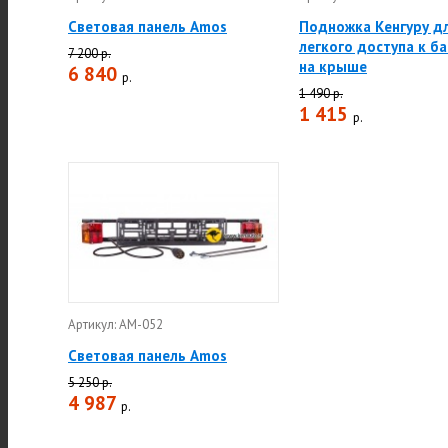
Световая панель Amos
Подножка Кенгуру д
легкого доступа к б
7 200 р.
на крыше
6 840
р.
1 490 р.
1 415
р.
Артикул: АМ-052
Световая панель Amos
5 250 р.
4 987
р.