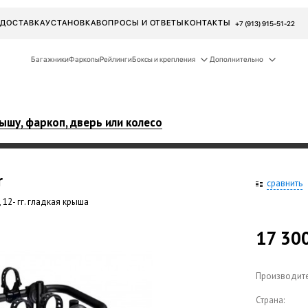
ДОСТАВКА
УСТАНОВКА
ВОПРОСЫ И ОТВЕТЫ
КОНТАКТЫ
+7 (913) 915-51-22
Багажники
Фаркопы
Рейлинги
Боксы и крепления
Дополнительно
ышу, фаркоп, дверь или колесо
r
сравнить
 12- гг. гладкая крыша
17 30
Производите
Страна: