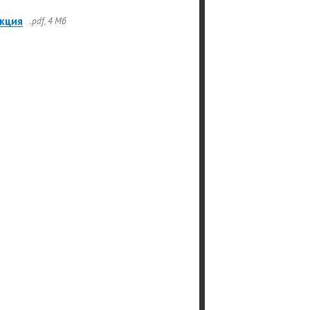
кция
.pdf, 4 Мб