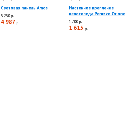
Световая панель Amos
Настенное крепление
велосипеда Peruzzo Orione
5 250 р.
4 987
1 700 р.
р.
1 615
р.