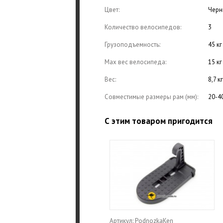
Цвет:
Черн
Количество велосипедов:
3
Грузоподъемность:
45 кг
Max вес велосипеда:
15 кг
Вес:
8,7 кг
Совместимые размеры рам (мм):
20-4
С этим товаром пригодится
Артикул: PodnozkaKen