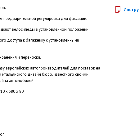
ов.
Инстру
ет предварительной регулировки для фиксации.
ивают велосипеды в установленном положении.
ого доступа к багажнику с установленными
хранения и переноски.
казу европейских автопроизводителей для поставок на
 итальянского дизайн бюро, известного своими
айна автомобилей.
0 х 380 х 80.
оп