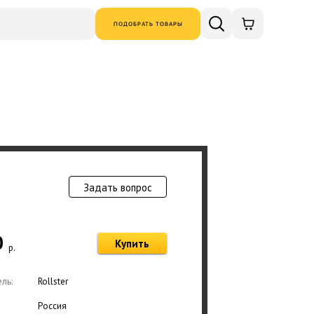
ПОДОБРАТЬ ТОВАРЫ
Задать вопрос
Товар добавлен в
0
Купить
р.
Оформ
ль:
Rollster
Россия