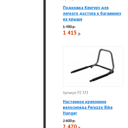
Подножка Кенгуру для
легкого доступа к багажнику
на крыше
1 490 р.
1 415
р.
Артикул: PZ 333
Настенное крепление
велосипеда Peruzzo Bike
Hanger
2 600 р.
2 470
р.