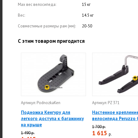
Max вес велосипеда:
15 кг
Вес:
14.5 кг
Совместимые размеры рам (мм):
20-50
С этим товаром пригодится
Артикул: PodnozkaKen
Артикул: PZ 371
Подножка Кенгуру для
Настенное креплени
легкого доступа к багажнику
велосипеда Peruzzo 
на крыше
1 700 р.
1 615
1 490 р.
р.