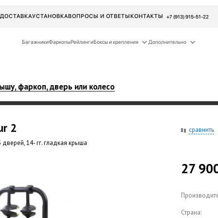
ДОСТАВКА
УСТАНОВКА
ВОПРОСЫ И ОТВЕТЫ
КОНТАКТЫ
+7 (913) 915-51-22
Багажники
Фаркопы
Рейлинги
Боксы и крепления
Дополнительно
ышу, фаркоп, дверь или колесо
ur
2
сравнить
 дверей, 14- гг. гладкая крыша
27 90
Производите
Страна: