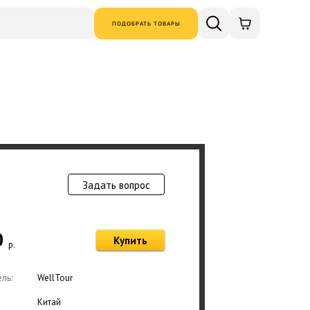
ПОДОБРАТЬ ТОВАРЫ
Задать вопрос
Товар добавлен в
0
Купить
р.
Оформ
ль:
WellTour
Китай