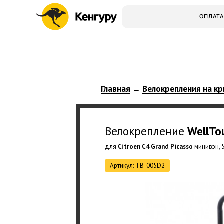
ОПЛАТА
Главная
Велокрепления на кр
←
Велокрепление
WellTo
для
Citroen C4 Grand Picasso
минивэн, 5
Артикул: TB-005D2