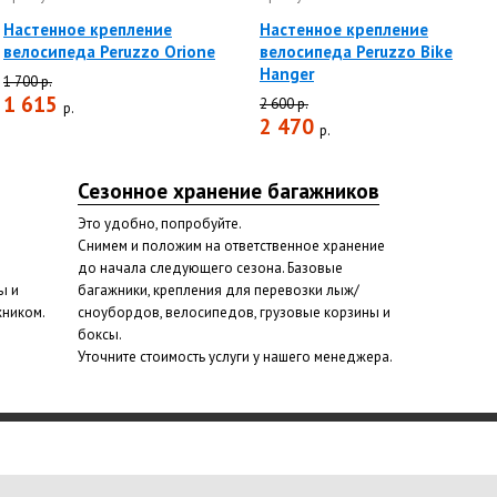
Настенное крепление
Настенное крепление
велосипеда Peruzzo Orione
велосипеда Peruzzo Bike
Hanger
1 700 р.
1 615
2 600 р.
р.
2 470
р.
Сезонное хранение багажников
Это удобно, попробуйте.
Снимем и положим на ответственное хранение
до начала следующего сезона. Базовые
ы и
багажники, крепления для перевозки лыж/
жником.
сноубордов, велосипедов, грузовые корзины и
боксы.
Уточните стоимость услуги у нашего менеджера.