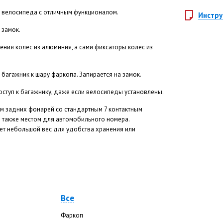
2 велосипеда с отличным функционалом.
Инстру
 замок.
ления колес из алюминия, а сами фиксаторы колес из
багажник к шару фаркопа. Запирается на замок.
оступ к багажнику, даже если велосипеды установлены.
 задних фонарей со стандартным 7 контактным
а также местом для автомобильного номера.
еет небольшой вес для удобства хранения или
Все
Фаркоп