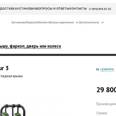
ДОСТАВКА
УСТАНОВКА
ВОПРОСЫ И ОТВЕТЫ
КОНТАКТЫ
+7 (913) 915-51-22
Багажники
Фаркопы
Рейлинги
Боксы и крепления
Дополнительно
ышу, фаркоп, дверь или колесо
ur
3
сравнить
. гладкая крыша
29 80
Производите
Страна: