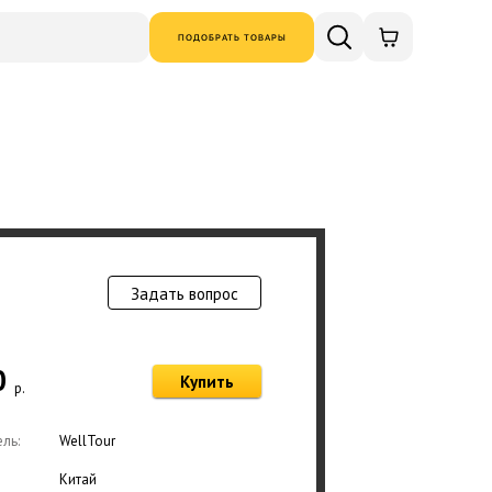
ПОДОБРАТЬ ТОВАРЫ
Задать вопрос
Товар добавлен в
0
Купить
р.
Оформ
ль:
WellTour
Китай