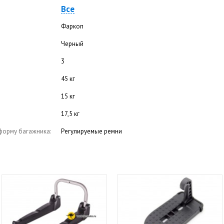
Все
Фаркоп
Черный
3
45 кг
15 кг
17,5 кг
форму багажника:
Регулируемые ремни