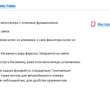
ристики
3 велосипеда с отличным функционалом.
Инстру
 замок.
ления колес из алюминия, а сами фиксаторы колес из
багажник к шару фаркопа. Запирается на замок.
оступ к багажнику, даже если велосипеды установлены.
 задних фонарей со стандартным 7 контактным
а также местом для автомобильного номера.
еет небольшой вес для удобства хранения или