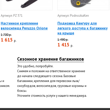
Артикул: PZ 371
Артикул: PodnozkaKen
Настенное крепление
Подножка Кенгуру для
велосипеда Peruzzo Orione
легкого доступа к багажнику
на крыше
1 700 р.
1 615
1 490 р.
р.
1 415
р.
Сезонное хранение багажников
Это удобно, попробуйте.
Снимем и положим на ответственное хранение
до начала следующего сезона. Базовые
ы и
багажники, крепления для перевозки лыж/
жником.
сноубордов, велосипедов, грузовые корзины и
боксы.
Уточните стоимость услуги у нашего менеджера.