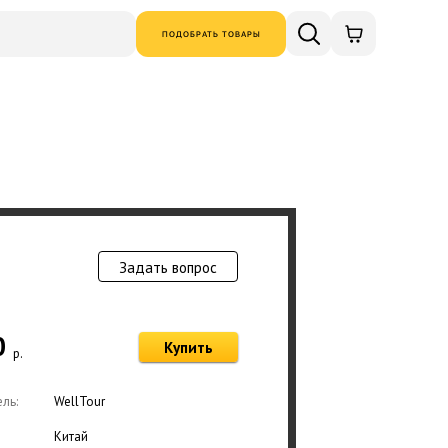
ПОДОБРАТЬ ТОВАРЫ
Задать вопрос
Товар добавлен в
0
Купить
р.
Оформ
ль:
WellTour
Китай