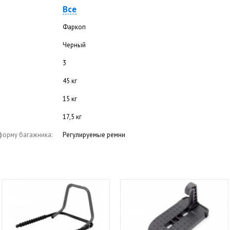
Все
Фаркоп
Черный
3
45 кг
15 кг
17,5 кг
форму багажника:
Регулируемые ремни