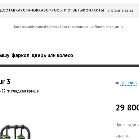
ДОСТАВКА
УСТАНОВКА
ВОПРОСЫ И ОТВЕТЫ
КОНТАКТЫ
+7 (913) 915-51-22
Багажники
Фаркопы
Рейлинги
Боксы и крепления
Дополнительно
ышу, фаркоп, дверь или колесо
ur
3
сравнить
-22 гг. гладкая крыша
29 80
Производите
Страна: