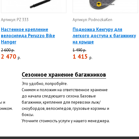
Артикул: PZ 333
Артикул: PodnozkaKen
Настенное крепление
Подножка Кенгуру для
велосипеда Peruzzo Bike
легкого доступа к багажнику
Hanger
на крыше
2 600 р.
1 490 р.
2 470
1 415
р.
р.
Сезонное хранение багажников
Это удобно, попробуйте.
Снимем и положим на ответственное хранение
до начала следующего сезона. Базовые
ы и
багажники, крепления для перевозки лыж/
жником.
сноубордов, велосипедов, грузовые корзины и
боксы.
Уточните стоимость услуги у нашего менеджера.