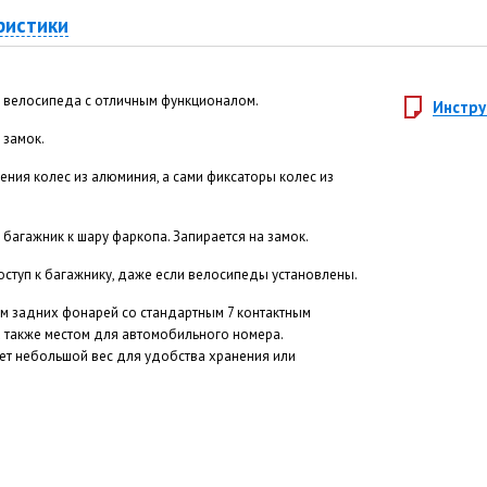
ристики
3 велосипеда с отличным функционалом.
Инстру
 замок.
ления колес из алюминия, а сами фиксаторы колес из
багажник к шару фаркопа. Запирается на замок.
оступ к багажнику, даже если велосипеды установлены.
 задних фонарей со стандартным 7 контактным
а также местом для автомобильного номера.
еет небольшой вес для удобства хранения или