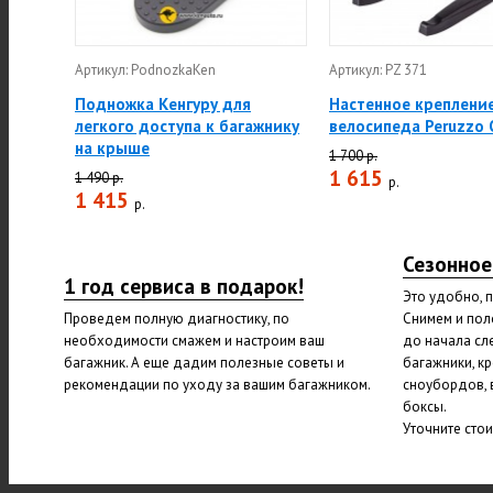
Артикул: PodnozkaKen
Артикул: PZ 371
Подножка Кенгуру для
Настенное креплени
легкого доступа к багажнику
велосипеда Peruzzo 
на крыше
1 700 р.
1 615
1 490 р.
р.
1 415
р.
Сезонное
1 год сервиса в подарок!
Это удобно, 
Проведем полную диагностику, по
Снимем и пол
необходимости смажем и настроим ваш
до начала сл
багажник. А еще дадим полезные советы и
багажники, к
рекомендации по уходу за вашим багажником.
сноубордов, 
боксы.
Уточните сто