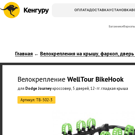
ОПЛАТА
ДОСТАВКА
УСТАНОВКА
В
Багажники
Фаркопы
Главная
Велокрепления на крышу, фаркоп, дверь
←
Велокрепление
WellTour
BikeHook
для
Dodge Journey
кроссовер, 5 дверей, 12- гг. гладкая крыша
Артикул: TB-502-3