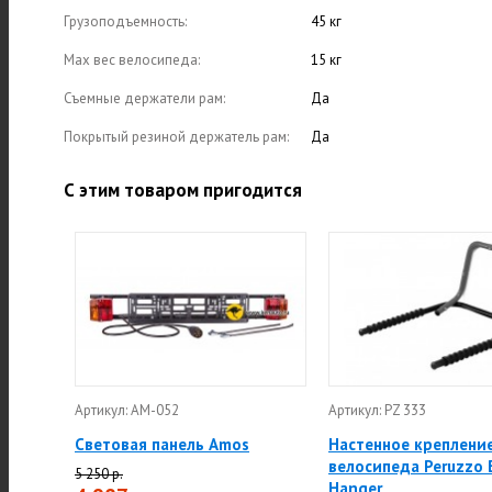
Грузоподъемность:
45 кг
Max вес велосипеда:
15 кг
Съемные держатели рам:
Да
Покрытый резиной держатель рам:
Да
С этим товаром пригодится
Артикул: АМ-052
Артикул: PZ 333
Световая панель Amos
Настенное креплени
велосипеда Peruzzo 
5 250 р.
Hanger