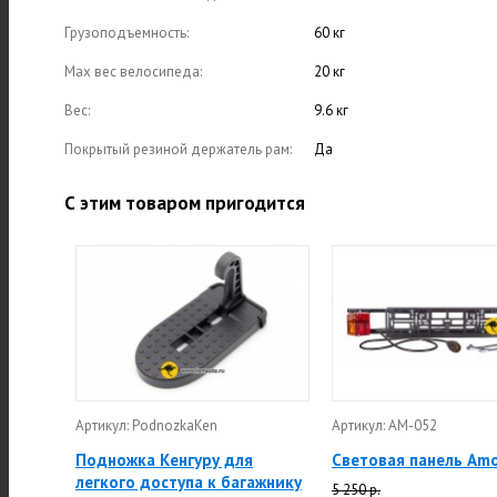
Грузоподъемность:
60 кг
Max вес велосипеда:
20 кг
Вес:
9.6 кг
Покрытый резиной держатель рам:
Да
С этим товаром пригодится
Артикул: PodnozkaKen
Артикул: АМ-052
Подножка Кенгуру для
Световая панель Am
легкого доступа к багажнику
5 250 р.