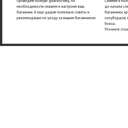
Проведем полную диагностику, по
Снимем и пол
необходимости смажем и настроим ваш
до начала сл
багажник. А еще дадим полезные советы и
багажники, к
рекомендации по уходу за вашим багажником.
сноубордов, 
боксы.
Уточните сто