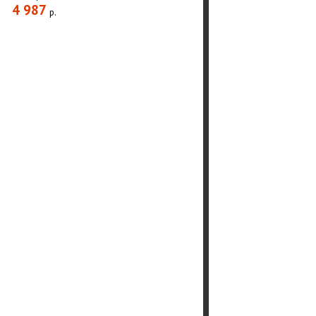
4 987
р.