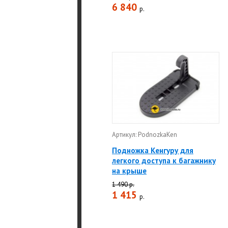
6 840
р.
Артикул: PodnozkaKen
Подножка Кенгуру для
легкого доступа к багажнику
на крыше
1 490 р.
1 415
р.