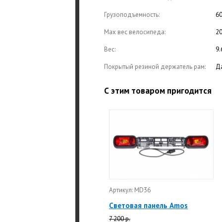
Грузоподъемность:
60
Max вес велосипеда:
20
Вес:
9.
Покрытый резиной держатель рам:
Д
С этим товаром пригодится
Артикул: MD36
Световая панель Amos
7 200 р.