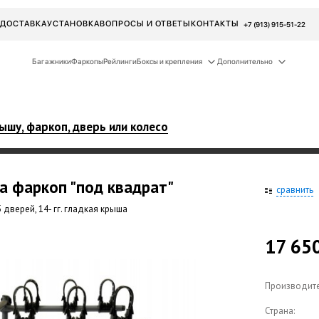
ДОСТАВКА
УСТАНОВКА
ВОПРОСЫ И ОТВЕТЫ
КОНТАКТЫ
+7 (913) 915-51-22
Багажники
Фаркопы
Рейлинги
Боксы и крепления
Дополнительно
ышу, фаркоп, дверь или колесо
а фаркоп "под квадрат"
сравнить
 дверей, 14- гг. гладкая крыша
17 65
Производите
Страна: