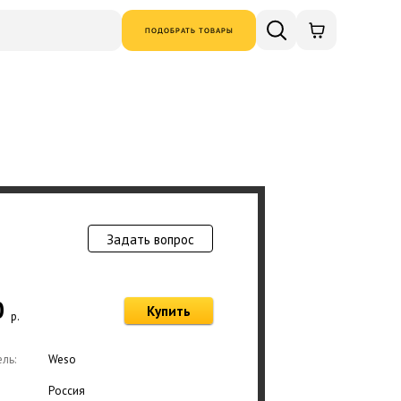
ПОДОБРАТЬ ТОВАРЫ
Задать вопрос
Товар добавлен в
0
Купить
р.
Оформ
ль:
Weso
Россия