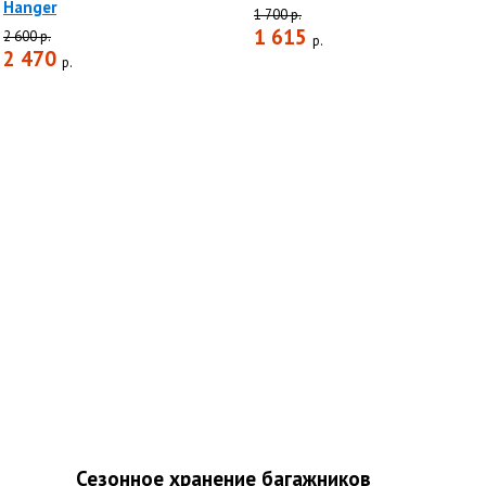
Hanger
1 700 р.
1 615
2 600 р.
р.
2 470
р.
Сезонное хранение багажников