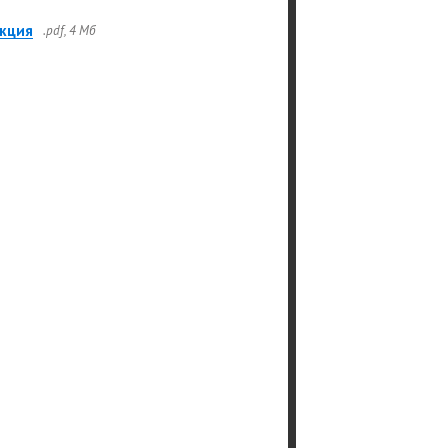
кция
.pdf, 4 Мб