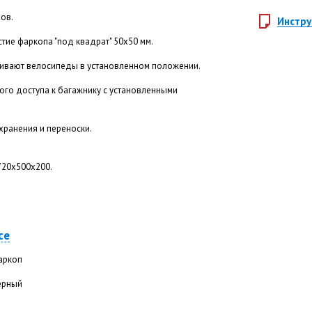
ов.
Инстру
тие фаркопа "под квадрат" 50х50 мм.
ивают велосипеды в установленном положении.
ого доступа к багажнику с установленными
хранения и переноски.
720x500x200.
се
аркоп
ерный