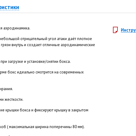
ристики
я аэродинамика.
Инстру
небольшой отрицательный угол атаки даёт плотное
ь грязи внутрь и создает отличные аэродинамические
 при загрузке и установке/снятии бокса.
рме бокс идеально смотрится на современных
ирания.
и жесткости.
ие крышки бокса и фиксируют крышку в закрытом
коб ( максимальная ширина поперечины 80 мм).