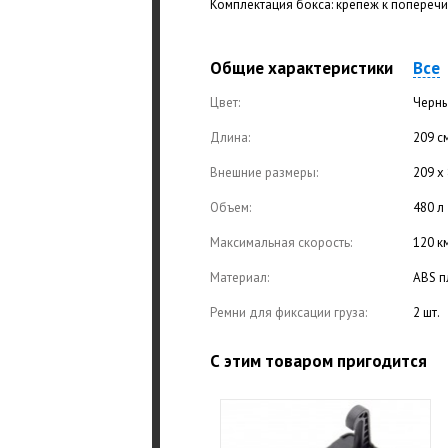
Комплектация бокса: крепеж к поперечин
Общие характеристики
Все
Цвет:
Черн
Длина:
209 с
Внешние размеры:
209 х 
Объем:
480 л
Максимальная скорость:
120 к
Материал:
ABS п
Ремни для фиксации груза:
2 шт.
С этим товаром пригодится