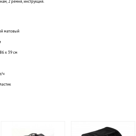
ам, 2 ремня, инструкция.
ый матовый
м
86 х 39 см
м/ч
ластик