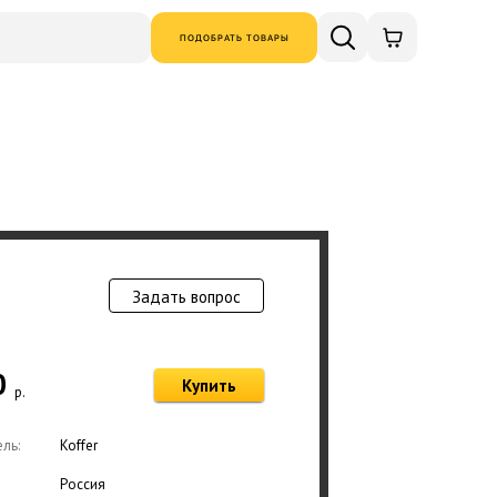
ПОДОБРАТЬ ТОВАРЫ
Задать вопрос
Товар добавлен в
0
Купить
р.
Оформ
ль:
Koffer
Россия