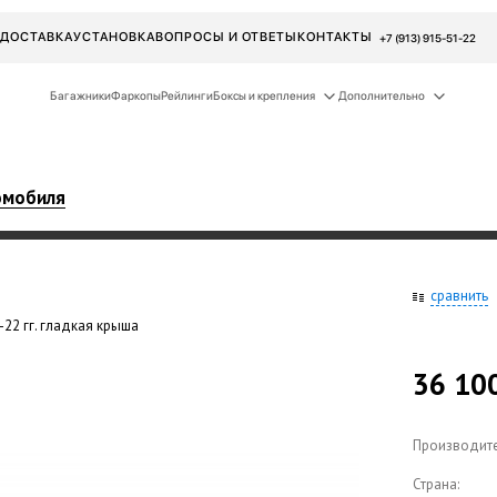
ДОСТАВКА
УСТАНОВКА
ВОПРОСЫ И ОТВЕТЫ
КОНТАКТЫ
+7 (913) 915-51-22
Багажники
Фаркопы
Рейлинги
Боксы и крепления
Дополнительно
омобиля
сравнить
-22 гг. гладкая крыша
36 10
Производите
Страна: