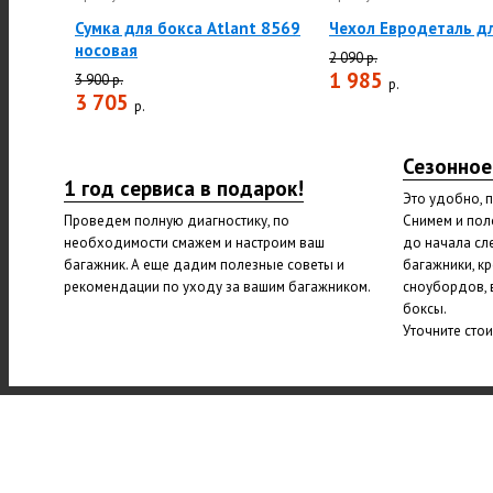
Сумка для бокса Atlant 8569
Чехол Евродеталь д
носовая
2 090 р.
1 985
3 900 р.
р.
3 705
р.
Сезонное
1 год сервиса в подарок!
Это удобно, 
Проведем полную диагностику, по
Снимем и пол
необходимости смажем и настроим ваш
до начала сл
багажник. А еще дадим полезные советы и
багажники, к
рекомендации по уходу за вашим багажником.
сноубордов, 
боксы.
Уточните сто