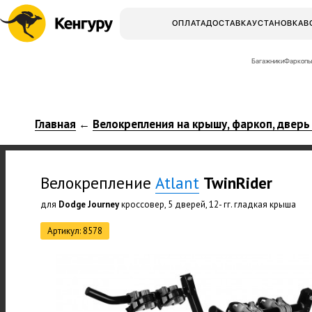
ОПЛАТА
ДОСТАВКА
УСТАНОВКА
В
Багажники
Фаркопы
Главная
Велокрепления на крышу, фаркоп, дверь
←
Велокрепление
Atlant
TwinRider
для
Dodge Journey
кроссовер, 5 дверей, 12- гг. гладкая крыша
Артикул: 8578