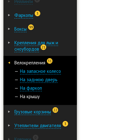
Рейлинги
3
Фаркопы
99
Боксы
Крепления для лыж и
21
сноубордов
31
Велокрепления
На запасное колесо
На заднюю дверь
На фаркоп
На крышу
22
Грузовые корзины
3
Утеплители двигателя
0
Коврики