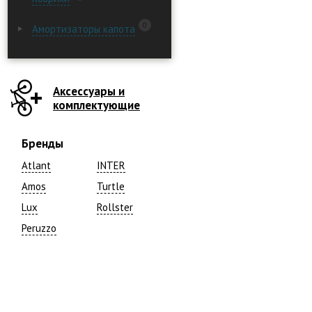
0
Амортизаторы капота
Аксессуары и
комплектующие
Бренды
Atlant
INTER
Amos
Turtle
Lux
Rollster
Peruzzo