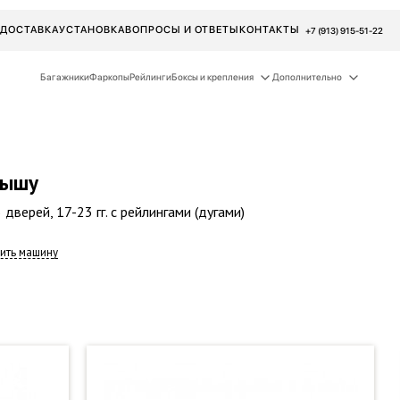
ДОСТАВКА
УСТАНОВКА
ВОПРОСЫ И ОТВЕТЫ
КОНТАКТЫ
+7 (913) 915-51-22
Багажники
Фаркопы
Рейлинги
Боксы и крепления
Дополнительно
рышу
 дверей, 17-23 гг. с рейлингами (дугами)
ить машину