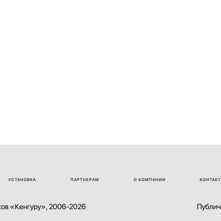
В комплекте рамка с креплением для
дополнительного гос.номера.
Не подходит для автомобилей со спойлерами
на заднем стекле или задней двери.
Масса, кг: 11.
УСТАНОВКА
ПАРТНЕРАМ
О КОМПАНИИ
КОНТАК
ов «Кенгуру», 2006-2026
Публич