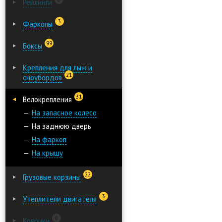
Рейлинги
3
Фаркопы
99
Боксы
Крепления для лыж и
21
сноубордов
31
Велокрепления
На запасное колесо
На заднюю дверь
На фаркоп
На крышу
22
Грузовые корзины
3
Утеплители двигателя
0
Коврики